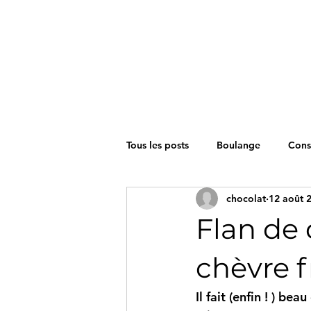
Tous les posts
Boulange
Cons
chocolat
12 août 
Petit Déjeuner
Boissons
Flan de 
chèvre f
Il fait (enfin ! ) be