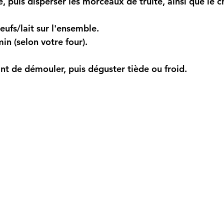
, puis disperser les morceaux de truite, ainsi que le ch
ufs/lait sur l'ensemble.
in (selon votre four).
ant de démouler, puis déguster tiède ou froid.