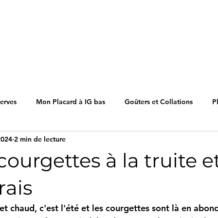
erves
Mon Placard à IG bas
Goûters et Collations
P
2024
2 min de lecture
Desserts
Sauces et Condiments
courgettes à la truite e
rais
au et chaud, c'est l'été et les courgettes sont là en abo