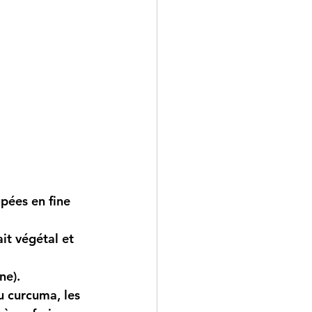
pées en fine 
it végétal et 
ne).
u curcuma, les 