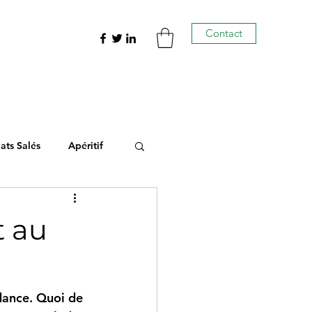
Contact
lats Salés
Apéritif
t au
ndance. Quoi de 