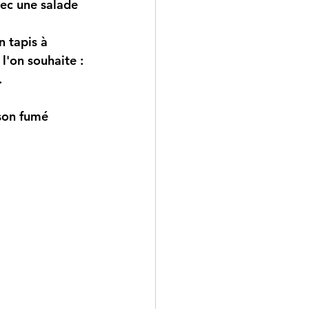
vec une salade 
n tapis à 
l'on souhaite : 
.
sson fumé 