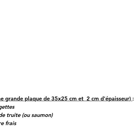
ne grande plaque de 35x25 cm et  2 cm d'épaisseur) 
:
gettes
 de truite (ou saumon)
e frais