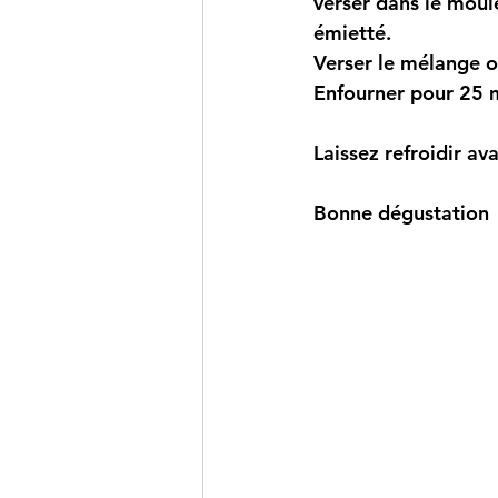
verser dans le moule
émietté.
Verser le mélange oe
Enfourner pour 25 m
Laissez refroidir av
Bonne dégustation 