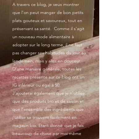
A travers ce blog, je veux montrer
que l’on peut manger de bon petits
plats gouteux et savoureux, tout en
préservant sa santé. Comme il s’agit
un nouveau mode alimentaire à
adopter sur le long terme, il ne faut
pas changer ses habitudes du jour au
lendemain, mais y aller en douceur.
D’une manière générale, toutes les
recettes présente sur ce blog ont un
IG inférieur ou égal à 50.
J’ajouterai également que je n’utilise
que des produits bio et de saison et
que l’ensemble des ingrédients que
j’utilise se trouvent facilement en
magasin bio. Etant donné que je fais
beaucoup de chose par moi même