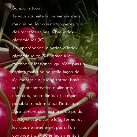
Bonjour à tous
Je vous souhaite la bienvenue dans
ma cuisine. Ici vous ne trouverez que
des recettes saines, à bas index
glycémiques (IG).
J’ai appréhendé la notion d’index
glycémique en 2012 grâce à la
méthode Montignac, qui n’est pas un
régime mais une nouvelle façon de
s’alimenter sur le long terme, basé
sur la consommation d’aliments
complets, non raffinés, et le moins
possible transformé par l’industrie
agro-alimentaire. La perte de poids
est significative sur le long terme, et
les kilos ne reviennent pas si l’on
continue à privilégier les aliments à