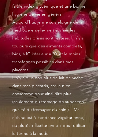
faible index glycémique et une bonne
hygiène de vie en général.
Aujourd’hui, je me suis éloigné de la
méthode en elle-même, mais les
habitudes prises sont restées. Il n’y a
toujours que des aliments complets,
bios, à IG inférieur à 50, et le moins
transformés possibles dans mes
placards.
Il n’y a plus non plus de lait de vache
dans mes placards, car je n’en
consomme pour ainsi dire plus
(seulement du fromage de super top
qualité du fromager du coin ). Ma
cuisine est à tendance végétarienne,
ou plutôt « flexitarienne » pour utiliser
le terme à la mode