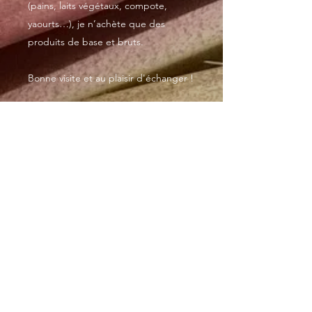
(pains, laits végétaux, compote,
yaourts…), je n’achète que des
produits de base et bruts.
Bonne visite et au plaisir d'échanger !
Accueil
Mon Placard à IG bas
Tous les posts
26 sept. 2021
6 min de lecture
Boulange
Conserves
Que trouve-t-on dans mon
Mon Placard à IG bas
placard ?
Goûters et Collations
Je vous propose à travers cet article de venir