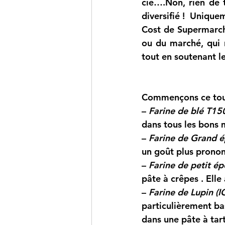
cie….Non, rien de t
diversifié !  Unique
Cost de Supermarché
ou du marché, qui r
tout en soutenant les
Commençons ce tour
– 
Farine de blé T150
dans tous les bons 
– 
Farine de Grand é
un goût plus pronon
– 
Farine de petit ép
pâte à crêpes . Elle
– 
Farine de Lupin (I
particulièrement bas
dans une pâte à tart