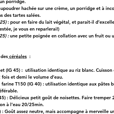
 un porridge.
aupoudrer hachée sur une crème, un porridge et à inc
s des tartes salées.
25) 
: 
pour en faire du lait végétal, et parait-il d’excell
estée, je vous en reparlerai!)
25) :
 une petite poignée en collation avec un fruit ou
 des
 céréales
  :
 (IG 45) :  
utilisation identique au riz blanc. Cuisson
 fois et demi le volume d’eau.
 farine T150 (IG 40) :
 utilisation identique aux pâtes b
éférable.
5) : 
Délicieux petit goût de noisettes. Faire tremper
son à l’eau 20/25min.
 : 
Goût assez neutre, mais accompagne à merveille un