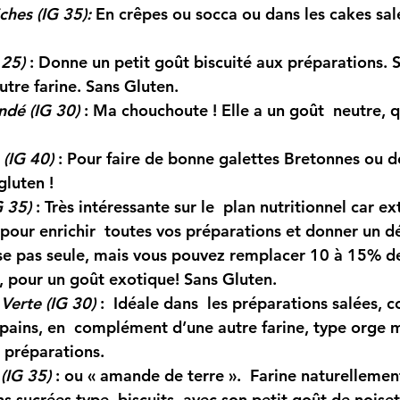
ches (IG 35): 
En crêpes ou socca ou dans les cakes sal
 25)
 : Donne un petit goût biscuité aux préparations. S’
tre farine. Sans Gluten.
dé (IG 30)
 : Ma chouchoute ! Elle a un goût  neutre, q
 (IG 40)
 : Pour faire de bonne galettes Bretonnes ou d
gluten !
G 35)
: Très intéressante sur le  plan nutritionnel car 
l pour enrichir  toutes vos préparations et donner un d
lise pas seule, mais vous pouvez remplacer 10 à 15% de 
o, pour un goût exotique! Sans Gluten.
 Verte (IG 30)
:  Idéale dans  les préparations salées,
 pains, en  complément d’une autre farine, type orge
x préparations.
(IG 35)
 : ou « amande de terre ».  Farine naturellemen
s sucrées type  biscuits, avec son petit goût de noiset