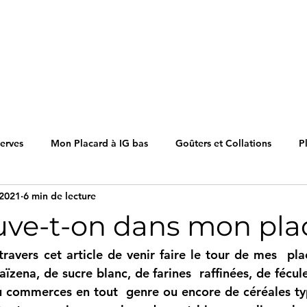
erves
Mon Placard à IG bas
Goûters et Collations
P
 2021
6 min de lecture
Desserts
Sauces et Condiments
uve-t-on dans mon pla
ravers cet article de venir faire le tour de mes  plac
ïzena, de sucre blanc, de farines  raffinées, de fécu
du commerces en tout  genre ou encore de céréales typ