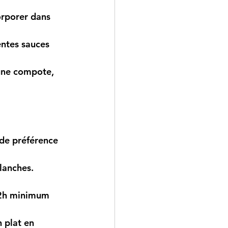
orporer dans 
entes sauces 
 une compote, 
 de préférence 
lanches. 
 2h minimum 
 plat en 