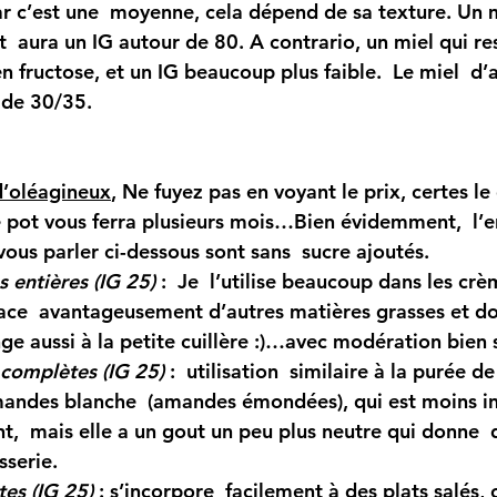
ar c’est une  moyenne, cela dépend de sa texture. Un m
nt  aura un IG autour de 80. A contrario, un miel qui res
 en fructose, et un IG beaucoup plus faible.  Le miel  d’
 de 30/35. 
d’oléagineux
, Ne fuyez pas en voyant le prix, certes le 
e pot vous ferra plusieurs mois…Bien évidemment,  l’
vous parler ci-dessous sont sans  sucre ajoutés.
 entières (IG 25)
 :  Je  l’utilise beaucoup dans les crè
ace  avantageusement d’autres matières grasses et d
nge aussi à la petite cuillère :)…avec modération bien s
complètes (IG 25)
 :
  utilisation  similaire à la purée de 
mandes blanche  (amandes émondées), qui est moins in
t,  mais elle a un gout un peu plus neutre qui donne  
sserie.
es (IG 25)
 : s’incorpore  facilement à des plats salés