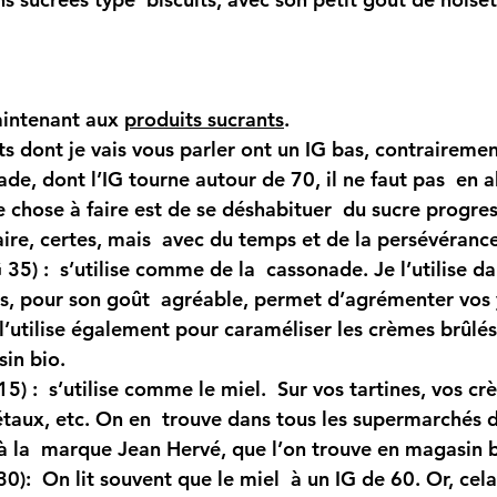
intenant aux 
produits sucrants
.
s dont je vais vous parler ont un IG bas, contrairemen
ade, dont l’IG tourne autour de 70, il ne faut pas  en 
e chose à faire est de se déshabituer  du sucre progre
aire, certes, mais  avec du temps et de la persévérance
G 35)
 :  s’utilise comme de la  cassonade. Je l’utilise d
, pour son goût  agréable, permet d’agrémenter vos 
 l’utilise également pour caraméliser les crèmes brûlés
in bio.
15)
 :  s’utilise comme le miel.  Sur vos tartines, vos cr
gétaux, etc. On en  trouve dans tous les supermarchés 
 à la  marque Jean Hervé, que l’on trouve en magasin b
30)
:  On lit souvent que le miel  à un IG de 60. Or, cel