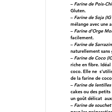
– 
Farine de Pois-Chi
Gluten.
– 
Farine de Soja (IG
mélange avec une au
– 
Farine d’Orge Mon
facilement. 
–
Farine de Sarrazin
naturellement sans 
– 
Farine de Coco (I
riche en fibre. Idéa
coco. Elle ne  s’uti
de la farine de coc
– 
Farine de lentilles
cakes ou des petits
un goût délicat  au
– 
Farine de souchet 
pour les préparation