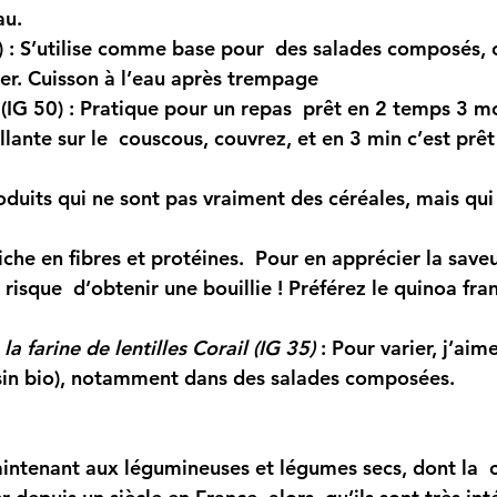
au.
 : 
S’utilise comme base pour  des salades composés, 
ner. Cuisson à l’eau après trempage
IG 50) : 
Pratique pour un repas  prêt en 2 temps 3 m
llante sur le  couscous, couvrez, et en 3 min c’est prêt
duits qui ne sont pas vraiment des céréales, mais qui s
iche en fibres et protéines.  Pour en apprécier la saveur
 risque  d’obtenir une bouillie ! Préférez le quinoa fra
a farine de lentilles Corail (IG 35) 
: 
Pour varier, j’aime
sin bio), notamment dans des salades composées.
aintenant aux légumineuses et légumes secs, dont la 