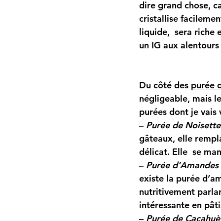
dire grand chose, c
cristallise facileme
liquide,  sera riche
un IG aux alentours
Du côté des 
purée 
négligeable, mais l
purées dont je vais 
– 
Purée de Noisettes
gâteaux, elle rempl
délicat. Elle  se ma
–
Purée d’Amandes 
existe la purée d’a
nutritivement parlan
intéressante en pâti
– 
Purée de Cacahuèt