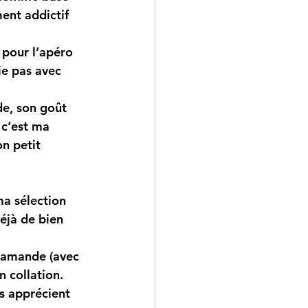
ent addictif 
s pour l’apéro 
ie pas avec 
de, son goût 
 c’est ma 
n petit 
 ma sélection 
éjà de bien 
d’amande (avec 
n collation.
es apprécient 