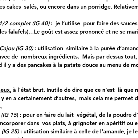
es cakes  salés, ou encore dans un porridge. Relativem
/2 complet (IG 40)
 :  je l’utilise  pour faire des sauce
 des falafels)…Le goût est assez prononcé et ne se mar
Cajou (IG 30)
 : utilisation  similaire à la purée d’aman
avec de  nombreux ingrédients.  Mais par dessus tout,
d il y a des pancakes à la patate douce au menu de mo
neux
, à l’état brut. Inutile de dire que ce n’est  là que
l y en a certainement d’autres,  mais cela me permet d
.
 (IG 15
)
 : pour en faire du lait  végétal, de la poudre 
incorporer dans  vos plats, à grignoter en apéritif ou e
 (IG 25)
 : utilisation similaire à celle de l’amande, je l