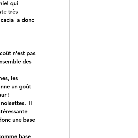
iel qui 
te très 
acacia  a donc 
coût n’est pas  
ensemble des 
mes, les 
onne un goût 
ur !
noisettes.  Il 
téressante 
donc une base  
, comme base 