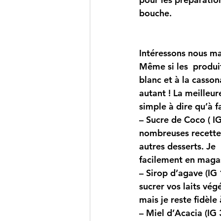
bouche.
Intéressons nous ma
Même si les  produit
blanc et à la casson
autant ! La meilleur
simple à dire qu’à f
– 
Sucre de Coco ( I
nombreuses recettes
autres desserts. Je 
facilement en magas
– 
Sirop d’agave (IG 
sucrer vos laits vé
mais je reste fidèle
–
 Miel d’Acacia (IG 