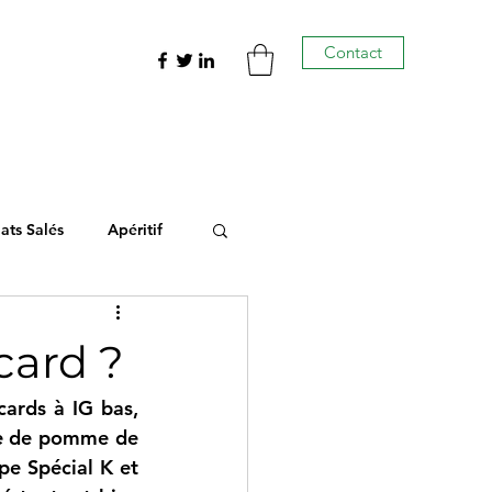
Contact
lats Salés
Apéritif
card ?
ards à IG bas, 
le de pomme de 
e Spécial K et 