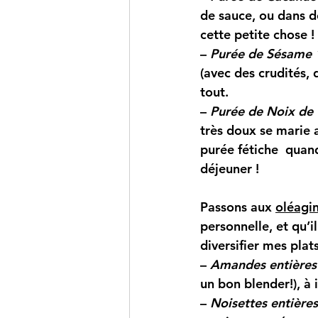
de sauce, ou dans d
cette petite chose ! 
– 
Purée de Sésame 1
(avec des crudités,
tout.
– 
Purée de Noix de 
très doux se marie 
purée fétiche  quan
déjeuner !
Passons aux 
oléagi
personnelle, et qu’i
diversifier mes plats
– 
Amandes entières
un bon blender!), à 
– 
Noisettes entières