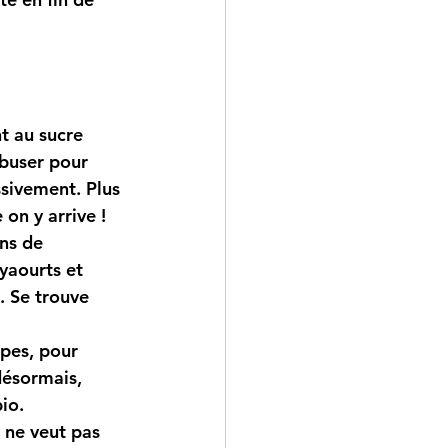
t au sucre  
abuser pour 
ssivement. Plus 
 on y arrive !
ans de 
yaourts et 
. Se trouve  
èpes, pour 
désormais, 
io.
a ne veut pas 