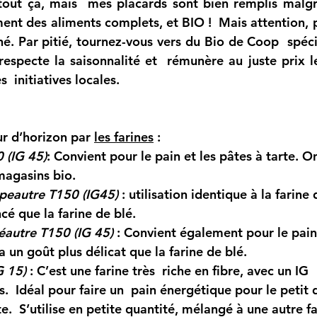
out ça, mais  mes placards sont bien remplis malgré
ment des aliments complets, et BIO !  Mais attention, 
. Par pitié, tournez-vous vers du Bio de Coop  spéci
especte la saisonnalité et  rémunère au juste prix le
  initiatives locales.
 d’horizon par 
les farines
 :
 (IG 45)
: Convient pour le pain et les pâtes à tarte. O
magasins bio.
peautre T150 (IG45)
 : utilisation identique à la farine
cé que la farine de blé.
éautre T150 (IG 45)
: Convient également pour le pain
 a un goût plus délicat que la farine de blé.
G 15)
 : C’est une farine très  riche en fibre, avec un IG 
.  Idéal pour faire un  pain énergétique pour le petit 
e.  S’utilise en petite quantité, mélangé à une autre fa