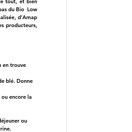
 tout, et bien 
pas du Bio  Low 
alisée, d’Amap 
s producteurs, 
n en trouve 
 de blé. Donne 
 ou encore la 
déjeuner ou 
rine.