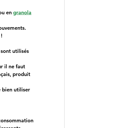
ou en 
granola
ouvements. 
 !
ont utilisés 
 il ne faut 
nçais, produit 
 bien utiliser 
 consommation 