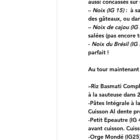
aussi concassés sur
– 
Noix (IG 15)
 : 
 à s
des gâteaux, ou dan
–
Noix de cajou (IG 
salées (pas encore t
- 
Noix du Brésil (IG 
parfait !
Au tour maintenant
–
Riz Basmati Complet
à la sauteuse dans 2
-Pâtes Intégrale à la
Cuisson Al dente pr
-Petit Epeautre (IG 4
avant cuisson. Cuis
-Orge Mondé (IG25)