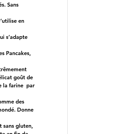
és. Sans 
utilise en 
ui s’adapte 
es Pancakes, 
extrêmement 
élicat goût de 
la farine  par 
 comme des 
 mondé. Donne 
t sans gluten, 
te en fin de 