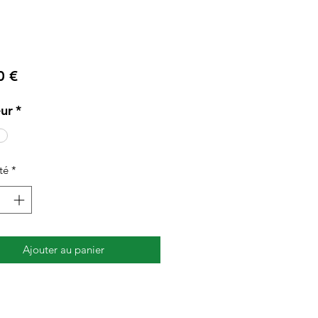
Prix
0 €
ur
*
té
*
Ajouter au panier